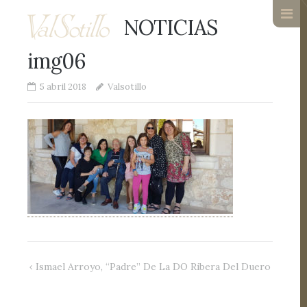
NOTICIAS
img06
5 abril 2018
Valsotillo
Navegación
Ismael Arroyo, “padre” De La DO Ribera Del Duero
de
entradas