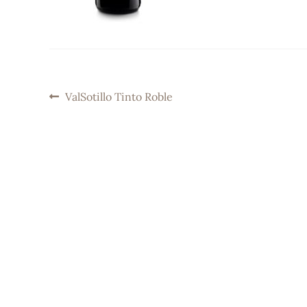
NAVEGACIÓN
Previous
ValSotillo Tinto Roble
post:
DE
ENTRADAS